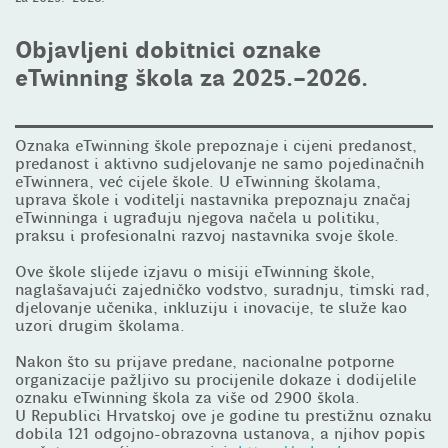
Objavljeni dobitnici oznake
eTwinning škola za 2025.–2026.
Oznaka eTwinning škole prepoznaje i cijeni predanost,
predanost i aktivno sudjelovanje ne samo pojedinačnih
eTwinnera, već cijele škole. U eTwinning školama,
uprava škole i voditelji nastavnika prepoznaju značaj
eTwinninga i ugrađuju njegova načela u politiku,
praksu i profesionalni razvoj nastavnika svoje škole.
Ove škole slijede izjavu o misiji eTwinning škole,
naglašavajući zajedničko vodstvo, suradnju, timski rad,
djelovanje učenika, inkluziju i inovacije, te služe kao
uzori drugim školama.
Nakon što su prijave predane, nacionalne potporne
organizacije pažljivo su procijenile dokaze i dodijelile
oznaku eTwinning škola za više od 2900 škola.
U Republici Hrvatskoj ove je godine tu prestižnu oznaku
dobila 121 odgojno-obrazovna ustanova, a njihov popis