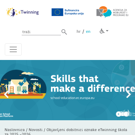
Unesite pojam za pretragu
/
hr
en
Naslovnica
/
Novosti
/
Objavljeni dobitnici oznake eTwinning škola
za 2025.–2026.