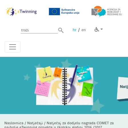
Unesite pojam za pretragu
/
hr
en
Naslovnica
/
Natječaji
/
Natječaj za dodjelu nagrada COMET za
najbolje eTwinning projekte u školskoj godini 2016./2017.