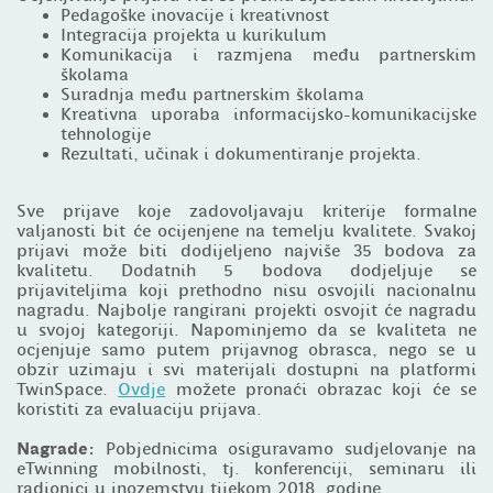
Pedagoške inovacije i kreativnost
Integracija projekta u kurikulum
Komunikacija i razmjena među partnerskim
školama
Suradnja među partnerskim školama
Kreativna uporaba informacijsko-komunikacijske
tehnologije
Rezultati, učinak i dokumentiranje projekta.
Sve prijave koje zadovoljavaju kriterije formalne
valjanosti bit će ocijenjene na temelju kvalitete. Svakoj
prijavi može biti dodijeljeno najviše 35 bodova za
kvalitetu. Dodatnih 5 bodova dodjeljuje se
prijaviteljima koji prethodno nisu osvojili nacionalnu
nagradu. Najbolje rangirani projekti osvojit će nagradu
u svojoj kategoriji. Napominjemo da se kvaliteta ne
ocjenjuje samo putem prijavnog obrasca, nego se u
obzir uzimaju i svi materijali dostupni na platformi
TwinSpace.
Ovdje
možete pronaći obrazac koji će se
koristiti za evaluaciju prijava.
Nagrade:
Pobjednicima osiguravamo sudjelovanje na
eTwinning mobilnosti, tj. konferenciji, seminaru ili
radionici u inozemstvu tijekom 2018. godine.