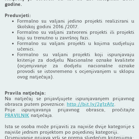
godine.
Preduvjeti:
Formalno su valjani jedino projekti realizirani u
školskoj godini 2016./2017.
Formalno su valjani zatvoreni projekti ili projekti
koji su trenutno u završnoj fazi.
Formalno su valjani projekti u kojima sudjeluju
učenici.
Formalno su valjani projekti koji ispunjavaju
kriterije za dodjelu Nacionalne oznake kvalitete
(ocjenjivanje za dodjelu nacionalne oznake
provodi se istovremeno s ocjenjivanjem u sklopu
ovog natječaja).
Pravila natječaja:
Na natječaj se prijavljujete ispunjavanjem prijavnog
obrasca putem poveznice:
http://bit.ly/2g1zAfz
.
Prije ispunjavanja prijavnog obrasca, pročitajte
PRAVILNIK
natječaja.
Ista se osoba može prijaviti za najviše dvije kategorije s
najviše jednim projektom po pojedinoj kategoriji.
Ocjenjivanje prijava vrši se prema sljedećim kriterijima: