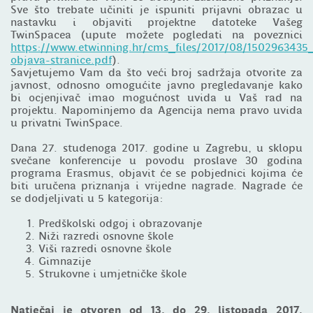
Sve što trebate učiniti je ispuniti prijavni obrazac u
nastavku i objaviti projektne datoteke Vašeg
TwinSpacea (upute možete pogledati na poveznici
https://www.etwinning.hr/cms_files/2017/08/1502963435_
objava-stranice.pdf
).
Savjetujemo Vam da što veći broj sadržaja otvorite za
javnost, odnosno omogućite javno pregledavanje kako
bi ocjenjivač imao mogućnost uvida u Vaš rad na
projektu. Napominjemo da Agencija nema pravo uvida
u privatni TwinSpace.
Dana 27. studenoga 2017. godine u Zagrebu, u sklopu
svečane konferencije u povodu proslave 30 godina
programa Erasmus, objavit će se pobjednici kojima će
biti uručena priznanja i vrijedne nagrade. Nagrade će
se dodjeljivati u 5 kategorija:
Predškolski odgoj i obrazovanje
Niži razredi osnovne škole
Viši razredi osnovne škole
Gimnazije
Strukovne i umjetničke škole
Natječaj je otvoren od 13. do 29. listopada 2017.