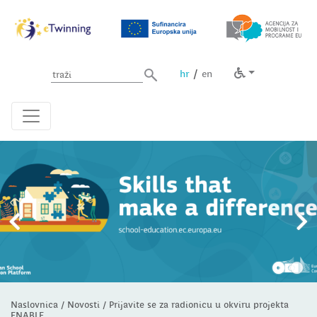
Unesite pojam za pretragu
/
hr
en
Naslovnica
/
Novosti
/
Prijavite se za radionicu u okviru projekta
ENABLE