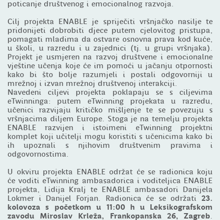
poticanje društvenog i emocionalnog razvoja.
Cilj projekta ENABLE je spriječiti vršnjačko nasilje te
pridonijeti dobrobiti djece putem cjelovitog pristupa,
pomagati mladima da ostvare osnovna prava kod kuće,
u školi, u razredu i u zajednici (tj. u grupi vršnjaka).
Projekt je usmjeren na razvoj društvene i emocionalne
vještine učenja koje će im pomoći u jačanju otpornosti
kako bi što bolje razumjeli i postali odgovorniji u
mrežnoj i izvan mrežnoj društvenoj interakciji.
Navedeni ciljevi projekta poklapaju se s ciljevima
eTwinninga: putem eTwinning projekata u razredu,
učenici razvijaju kritičko mišljenje te se povezuju s
vršnjacima diljem Europe. Stoga je na temelju projekta
ENABLE razvijen i istoimeni eTwinning projektni
komplet koji učitelji mogu koristiti s učenicima kako bi
ih upoznali s njihovim društvenim pravima i
odgovornostima.
U okviru projekta ENABLE održat će se radionica koju
će voditi eTwinning ambasadorica i voditeljica ENABLE
projekta, Lidija Kralj te ENABLE ambasadori Danijela
Lokmer i Danijel Forjan. Radionica će se održati
23.
kolovoza s početkom u 11:00 h u Leksikografskom
zavodu Miroslav Krleža, Frankopanska 26, Zagreb
.