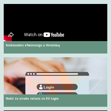
Ambasadori eTwinninga u Hrvatskoj
Vodič za izradu računa za EU Login