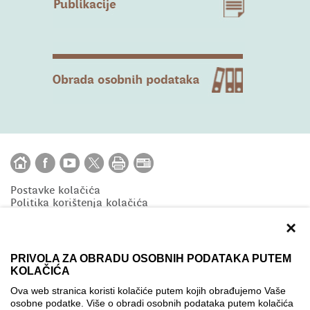
Postavke kolačića
Politika korištenja kolačića
×
PRIVOLA ZA OBRADU OSOBNIH PODATAKA PUTEM
KOLAČIĆA
Copyright © 2020 AMPEU
Ova web stranica koristi kolačiće putem kojih obrađujemo Vaše
eTwinning je inicijativa Europske unije koju financira
osobne podatke. Više o obradi osobnih podataka putem kolačića