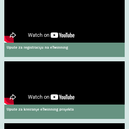
Upute za registraciju na eTwinning
Upute za kreiranje eTwinning projekta