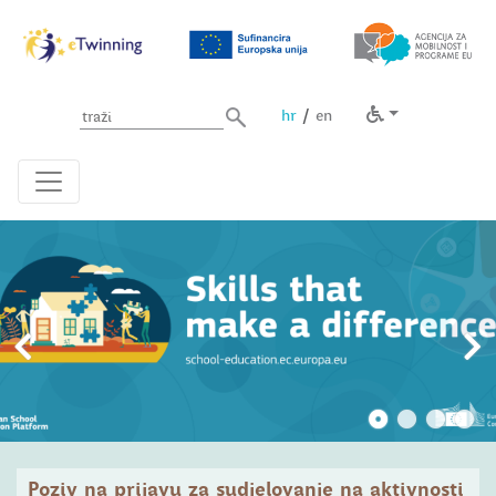
Unesite pojam za pretragu
/
hr
en
ETWINNING
Poziv na prijavu za sudjelovanje na aktivnosti