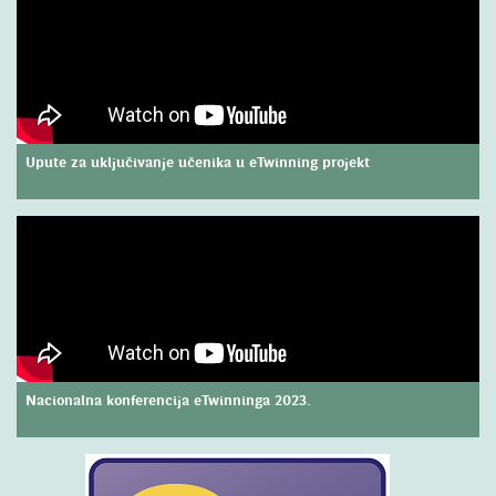
Upute za uključivanje učenika u eTwinning projekt
Nacionalna konferencija eTwinninga 2023.